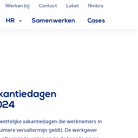
Werken bij
Contact
Loket
Nmbrs
HR
Samenwerken
Cases
kantiedagen
2024
de wettelijke vakantiedagen die werknemers in
imere vervaltermijn geldt). De werkgever