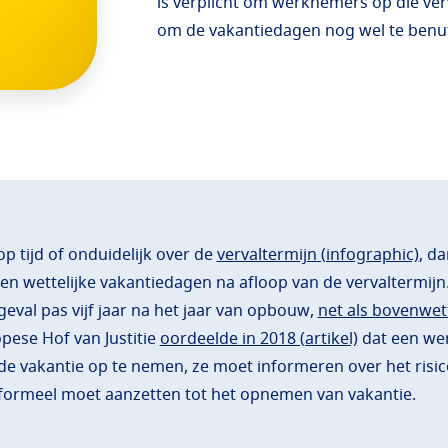
is verplicht om werknemers op die verv
om de vakantiedagen nog wel te benu
p tijd of onduidelijk over de
vervaltermijn (infographic)
, d
n wettelijke vakantiedagen na afloop van de vervaltermijn.
geval pas vijf jaar na het jaar van opbouw,
net als bovenwet
pese Hof van Justitie
oordeelde in 2018 (artikel)
dat een we
e vakantie op te nemen, ze moet informeren over het risic
formeel moet aanzetten tot het opnemen van vakantie.