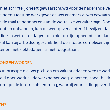
G
et schriftelijk heeft gewaarschuwd voor de naderende verva
 te doen. Heeft de werkgever de werknemers al wel gewaar
 de mail te herinneren aan de wettelijke vervaltermijn. Do
hebben ontvangen, kan de werkgever achteraf bewijzen dat 
ie zijn wettelijke dagen toch niet op tijd opneemt, kan d
(
al kan bij arbeidsongeschiktheid de situatie complexer zij
ekenen met ziektedagen, is niet toegestaan.
WONGEN WORDEN
in principe niet verplichten om
vakantiedagen
weg te werk
eeld door werk bij de werknemer weg te nemen, zodat hij de
 om goede interne afstemming, waarbij voor leidinggevende
EN?