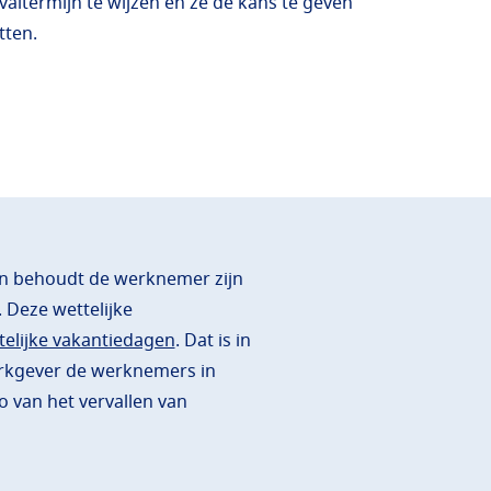
altermijn te wijzen en ze de kans te geven
tten.
an behoudt de werknemer zijn
 Deze wettelijke
telijke vakantiedagen
. Dat is in
rkgever de werknemers in
o van het vervallen van